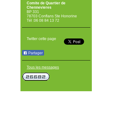
Comite de Quartier de
Chennevieres
BP 331
78703 Conflans Ste Honorine
Tél :06 08 84 13 72
Twitter cette page
Partager
Tous les messages